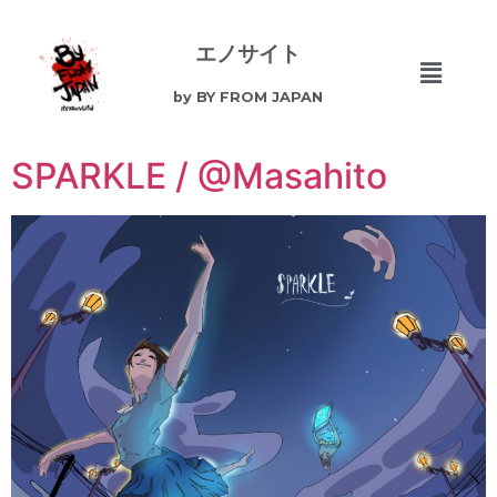
エノサイト
by BY FROM JAPAN
SPARKLE / @Masahito