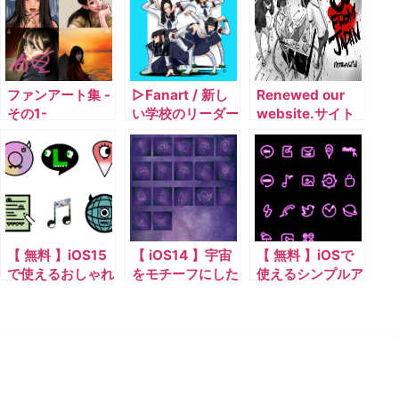
ファンアート集 -
▷Fanart / 新し
Renewed our
その1-
い学校のリーダー
website.サイト
ズ
をリニューアルし
ました。
【 無料 】iOS15
【 iOS14 】宇宙
【 無料 】iOSで
で使えるおしゃれ
をモチーフにした
使えるシンプルア
なアイコン素材
アイコンが登場
イコンにネオンが
登場
エノサイト