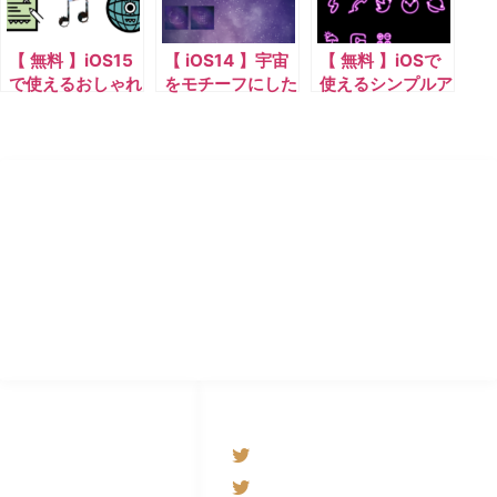
【 無料 】iOS15
【 iOS14 】宇宙
【 無料 】iOSで
で使えるおしゃれ
をモチーフにした
使えるシンプルア
なアイコン素材
アイコンが登場
イコンにネオンが
登場
エノサイト
Any picture, any object you like.
by BY FROM JAPAN
GOODS
SOCIAL NETWORKS
SUZURI
@エノサイト
@BYFROMJAPAN